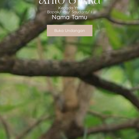
Anto & Eka
Kepada Yth.
Bapak/ Ibu/ Saudara/ i
Nama Tamu
Buka Undangan