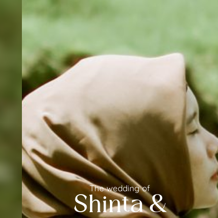
The wedding of
Shinta &