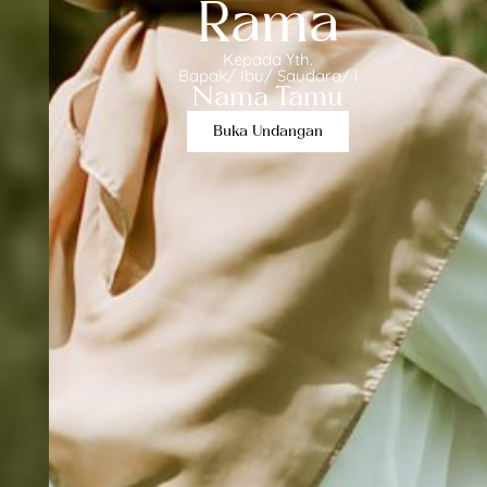
Rama
Kepada Yth.
Bapak/ Ibu/ Saudara/ i
Nama Tamu
Buka Undangan